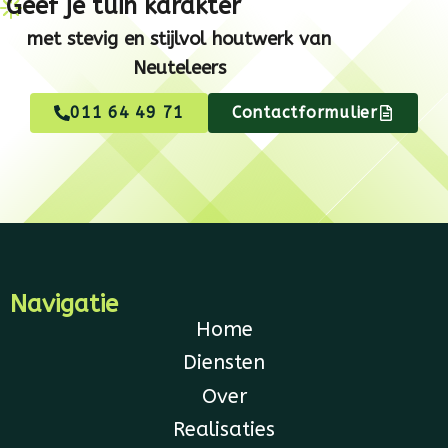
Geef je tuin karakter
met stevig en stijlvol houtwerk van
Neuteleers
011 64 49 71
Contactformulier
Navigatie
Home
Diensten
Over
Realisaties