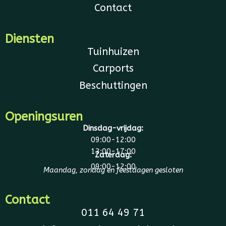
Contact
Diensten
Tuinhuizen
Carports
Beschuttingen
Openingsuren
Dinsdag-vrijdag:
09:00-12:00
13:00-17:00
Zaterdag:
09:00-12:00
Maandag, zondag en feestdagen gesloten
Contact
011 64 49 71